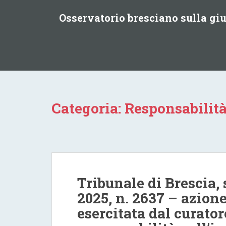
S
Osservatorio bresciano sulla g
k
i
p
t
o
m
a
i
Categoria:
Responsabilit
n
c
o
n
t
e
Tribunale di Brescia,
n
t
2025, n. 2637 – azione
esercitata dal curator