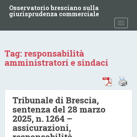
S
Osservatorio bresciano sulla
k
giurisprudenza commerciale
i
TOGGLE
p
t
o
m
Tag:
responsabilità
a
i
amministratori e sindaci
n
c
o
n
t
Tribunale di Brescia,
e
sentenza del 28 marzo
n
t
2025, n. 1264 –
assicurazioni,
responsabilità