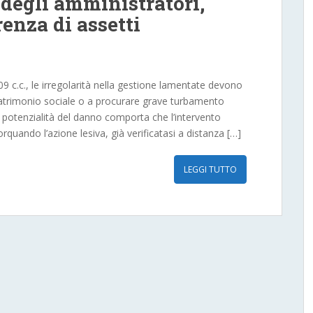
 degli amministratori,
enza di assetti
409 c.c., le irregolarità nella gestione lamentate devono
l patrimonio sociale o a procurare grave turbamento
lla potenzialità del danno comporta che l’intervento
orquando l’azione lesiva, già verificatasi a distanza […]
LEGGI TUTTO