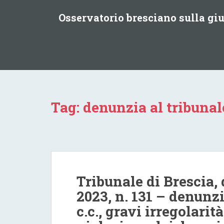
S
Osservatorio bresciano sulla g
k
i
p
t
o
m
a
i
Tag:
denunzia al tribunale
n
c
o
n
t
e
Tribunale di Brescia,
n
t
2023, n. 131 – denunzi
c.c., gravi irregolarit